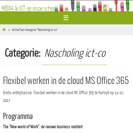
Ga
MEDIA & ICT op onze school
naar
de
inhoud
Home
Archief per categorie "Nascholing ict-co"
Categorie:
Nascholing ict-co
Flexibel werken in de cloud MS Office 365
Gratis ontbijtsessie: Flexibel werken in de cloud MS Office 365 te Kortrijk op 14-11-
2017
Programma
The “New world of Work”: de nieuwe business realiteit