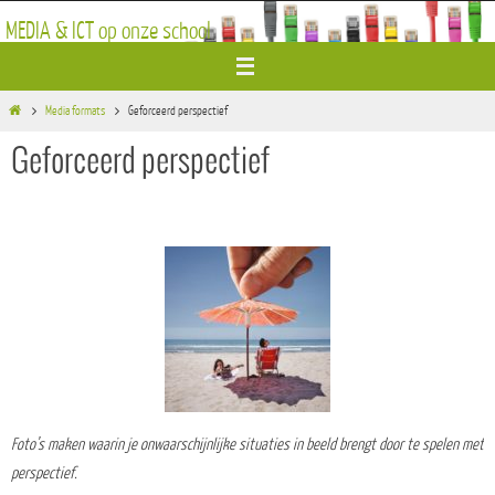
Ga
MEDIA & ICT op onze school
naar
de
inhoud
Home
Media formats
Geforceerd perspectief
Geforceerd perspectief
Foto’s maken waarin je onwaarschijnlijke situaties in beeld brengt door te spelen met
perspectief.