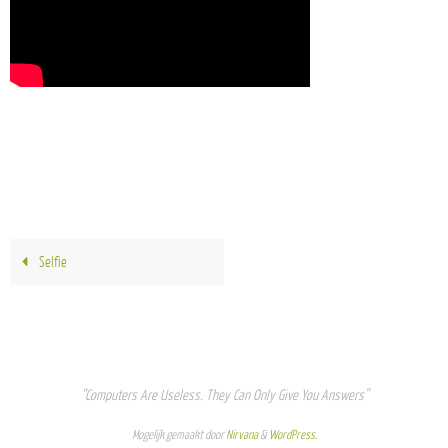
Selfie
“Computers Are Useless. They Can Only Give You Answers”
Mogelijk gemaakt door
Nirvana
&
WordPress.