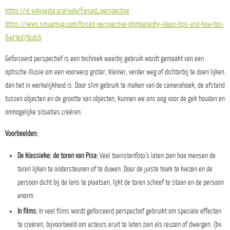
https://nl.wikipedia.org/wiki/Forced_perspective
https://news.smugmug.com/forced-perspective-photography-ideas-tips-and-how-tos-
84d3ed76cdc6
Geforceerd
perspectief is een techniek waarbij gebruik wordt gemaakt van een
optische illusie om een voorwerp groter, kleiner, verder weg of dichterbij te doen lijken
dan het in werkelijkheid is.
Door slim gebruik te maken van de camerahoek, de afstand
tussen objecten en de grootte van objecten, kunnen we ons oog voor de gek houden en
onmogelijke situaties creëren.
Voorbeelden:
De klassieke: de toren van Pisa:
Veel toeristenfoto’s laten zien hoe mensen de
toren lijken te ondersteunen of te duwen. Door de juiste hoek te kiezen en de
persoon dicht bij de lens te plaatsen, lijkt de toren scheef te staan en de persoon
enorm.
In films:
In veel films wordt geforceerd perspectief gebruikt om speciale effecten
te creëren, bijvoorbeeld om acteurs eruit te laten zien als reuzen of dwergen. (bv.