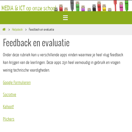
Ga
MEDIA & ICT op onze school
naar
de
inhoud
Home
Helpdesk
Feedback en evaluatie
Feedback en evaluatie
Onder deze rubriek kan u verschillende apps vinden waarmee je heel vlug feedback
kan krijgen van de leerlingen. Deze apps zijn heel eenvoudig in gebruik en vragen
weinig technische vaardigheden.
Google Formulieren
Socrative
Kahoot!
Plickers