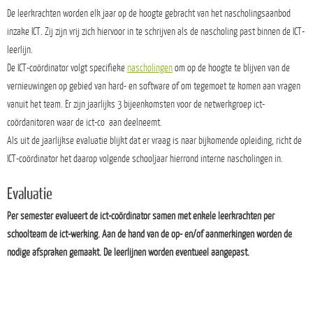
De leerkrachten worden elk jaar op de hoogte gebracht van het nascholingsaanbod
inzake ICT. Zij zijn vrij zich hiervoor in te schrijven als de nascholing past binnen de ICT-
leerlijn.
De ICT-coördinator volgt specifieke
nascholingen
om op de hoogte te blijven van de
vernieuwingen op gebied van hard- en software of om tegemoet te komen aan vragen
vanuit het team. Er zijn jaarlijks 3 bijeenkomsten voor de netwerkgroep ict-
coördanitoren waar de ict-co aan deelneemt.
Als uit de jaarlijkse evaluatie blijkt dat er vraag is naar bijkomende opleiding, richt de
ICT-coördinator het daarop volgende schooljaar hierrond interne nascholingen in.
Evaluatie
Per semester evalueert de ict-coördinator samen met enkele leerkrachten per
schoolteam de ict-werking. Aan de hand van de op- en/of aanmerkingen worden de
nodige afspraken gemaakt. De leerlijnen worden eventueel aangepast.