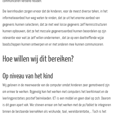
communiceren verband houden.
Die leerinhouden zorgen ervoor dat de kinderen, voor de meest diverse taken, in het
informatieaanbod hun weg weten te vinden, dat ze uit het enorme aanbod van
gegevens kunnen selecteren, dat ze met veel losse gegevens zelf kennisstructuren
kunnen opbouwen, dat ze het massale gegevensaanbod kunnen beoordelen op zijn
relevantie voor wat ze zelf willen ondernemen , dat ze op een doeltreffende wijze
boodschappen kunnen ontwerpen en er met anderen mee kunnen communiceren.
Hoe willen wij dit bereiken?
Op niveau van het kind
Wij geloven in de meerwaarde van de computer omdat kinderen zeer gemotiveerd zijn
om ermee te werken. Bijgevolg kan het werken met computers het leerklimaat en de
leerlingprestaties positief beïnvloeden. ICT is een middel en geen doel op zich. Daarom
is dit geen apart vak. We streven ernaar om het werken met de pc/tablet te integreren
binnen de bestaande leervakken als wiskunde, taal, wereldoriëntatie,… Toch is het