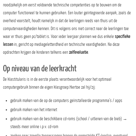
noodzakelijk om eerst voldoende technische competenties op te bouwen om de
computer functioneel te kunnen gebruiken. Een louter geïntegreerde aanpak, zoals de
overheid voorstelt, houdt namelijk in dat de leerlingen reeds van thuis uit de
computervaardigheden kennen. Dit is volgens ons niet correct naar de leerlingen toe
waar er thuis geen pc/tablet is. Voor ieder leerjaar plannen we dus enkele
specifieke
lessen
in, gericht op mediageletterdheid en technische vaardigheden. Na deze
opdrachten krijgen de kinderen telkens een
zelfevaluatie
.
Op niveau van de leerkracht
De klastitularis is in de eerste plaats verantwoordelijk voor het optimaal
computergebruik binnen de eigen klasgroep.Hiertoe zal hij/zij:
gebruik maken van de op de computers geïnstalleerde programma’s / apps
gebruik maken van het internet
gebruik maken van de beschikbare cd-roms (school / uitlenen van de bieb) →
steeds meer online i.p.v. cd-rom
zoeken naar zinvolle toepassingen binnen de opgestelde ICT-leerlijn, eventueel