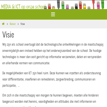
Ga
MEDIA & ICT op onze school
naar
de
inhoud
Home
Beleid
Visie
Visie
Wij zijn als school overtuigd dat de technologische ontwikkelingen in de maatschappij
onvermijdelijk een invloed hebben op het onderwijsaanbod van de school. De huidige
technologie is meer dan ooit gericht op informatie verzamelen, delen en verspreiden
en allerhande vormen van communicatie.
De mogelijkheden van ICT zijn heel ruim. Deze kunnen we inzetten als ondersteuning
voor differentiatie, inoefenen en remediëren, zorgverbreding, communiceren en
participatie, …
Om zich in die maatschappij van morgen te kunnen begeven, moeten alle kinderen
toegerust worden met kennis, vaardigheden en attitudes die met informeren en