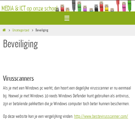
Ga
MEDIA & ICT op onze school
naar
de
inhoud
Home
Uncategorized
Beveiliging
Beveiliging
Virusscanners
Als je met een Windows pc werkt, dan hoort een degelijke virusscanner er nu eenmaal
bij. Hoewel je met Windows 10 reeds Windows Defender kunt gebruiken als antivirus,
zijn er betalende pakketten die je Windows computer toch beter kunnen beschermen.
Op deze website kan je een vergelijking vinden:
http://www.bestevirusscanner.com/