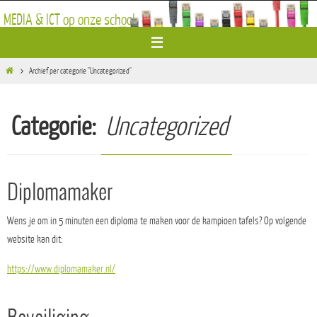
Ga
MEDIA & ICT op onze school
naar
de
inhoud
Home
Archief per categorie "Uncategorized"
Categorie:
Uncategorized
Diplomamaker
Wens je om in 5 minuten een diploma te maken voor de kampioen tafels? Op volgende
website kan dit:
https://www.diplomamaker.nl/