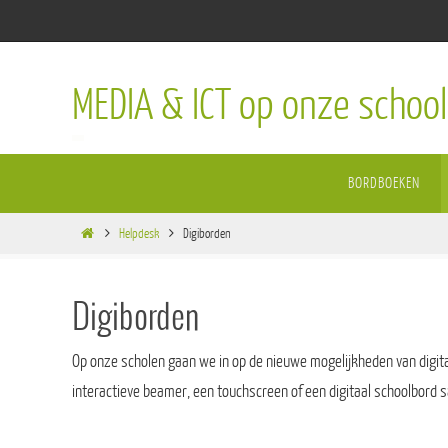
Ga
naar
de
MEDIA & ICT op onze school
inhoud
Ga
BORDBOEKEN
naar
de
Home
inhoud
Helpdesk
Digiborden
Digiborden
Op onze scholen gaan we in op de nieuwe mogelijkheden van digital
interactieve beamer, een touchscreen of een digitaal schoolbord