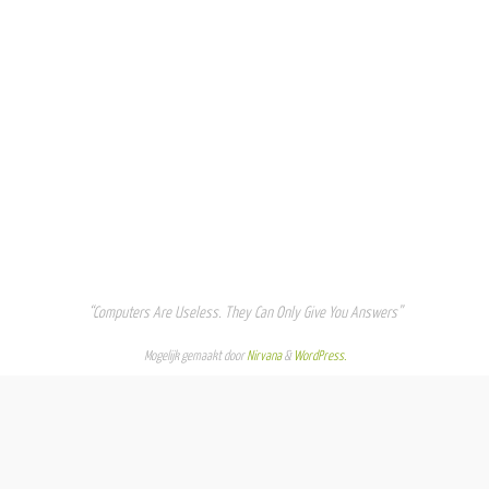
“Computers Are Useless. They Can Only Give You Answers”
Mogelijk gemaakt door
Nirvana
&
WordPress.