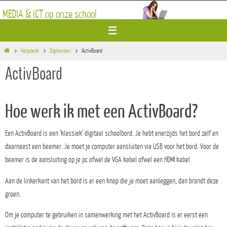
Ga
MEDIA & ICT op onze school
naar
de
inhoud
Home
Helpdesk
Digiborden
ActivBoard
ActivBoard
Hoe werk ik met een ActivBoard?
Een ActivBoard is een ‘klassiek’ digitaal schoolbord. Je hebt enerzijds het bord zelf en
daarnaast een beamer. Je moet je computer aansluiten via USB voor het bord. Voor de
beamer is de aansluiting op je pc ofwel de VGA kabel ofwel een HDMI kabel.
Aan de linkerkant van het bord is er een knop die je moet aanleggen, dan brandt deze
groen.
Om je computer te gebruiken in samenwerking met het ActivBoard is er eerst een