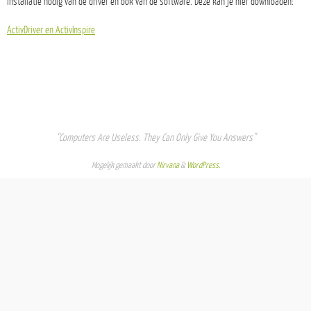
installatie nodig van de driver en ook van de software. Deze kan je hier downloaden:
ActivDriver en ActivInspire
“Computers Are Useless. They Can Only Give You Answers”
Mogelijk gemaakt door
Nirvana
&
WordPress.