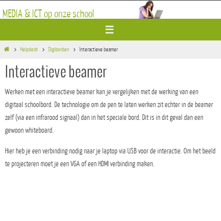
Ga
MEDIA & ICT op onze school
naar
de
inhoud
Home
Helpdesk
Digiborden
Interactieve beamer
Interactieve beamer
Werken met een interactieve beamer kan je vergelijken met de werking van een
digitaal schoolbord. De technologie om de pen te laten werken zit echter in de beamer
zelf (via een infrarood signaal) dan in het speciale bord. Dit is in dit geval dan een
gewoon whiteboard.
Hier heb je een verbinding nodig naar je laptop via USB voor de interactie. Om het beeld
te projecteren moet je een VGA of een HDMI verbinding maken.