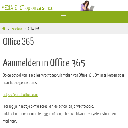
Ga
MEDIA & ICT op onze school
naar
de
inhoud
Home
Helpdesk
Office 365
Office 365
Aanmelden in Office 365
Op de school kan je als leerkracht gebruik maken van Office 365. Om in te loggen ga je
naar het volgende adres:
https://portal.office.com
Hier log je in met je e-mailadres van de school en je wachtwoord.
Lukt het niet meer om in te loggen of ben je het wachtwoord vergeten, stuur een e-
mail naar: