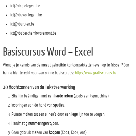
ict@vbspetegem.be
ict@vbswortegem.be
ict@vbsruien.be
ict@vbsberchemkwaremont.be
Basiscursus Word – Excel
Wens je je kennis van de meest gebruikte kantoorpakketten even op te frissen? Dan
kan je hier terecht voor een online basiscursus:
http://www.gratiscursus.be
10 Hoofdzonden van de Tekstverwerking
Elke lijn beëindigen met een
harde return
(zoals een typmachine).
Inspringen aan de hand van
spaties
.
Ruimte maken tussen alinea’s door een
lege lijn
toe te voegen.
Handmatig
nummeringen
typen.
Geen gebruik maken van
koppen
(Kop1, Kop2, enz).