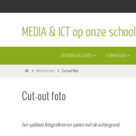
Ga
naar
de
MEDIA & ICT op onze school
inhoud
Ga
OEFENEN EN LEREN
VORMGEVEN
naar
de
Home
inhoud
Media formats
Cut-out foto
Cut-out foto
Een sjabloon fotograferen en spelen met de achtergrond.