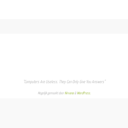
“Computers Are Useless. They Can Only Give You Answers”
Mogelijk gemaakt door
Nirvana
&
WordPress.