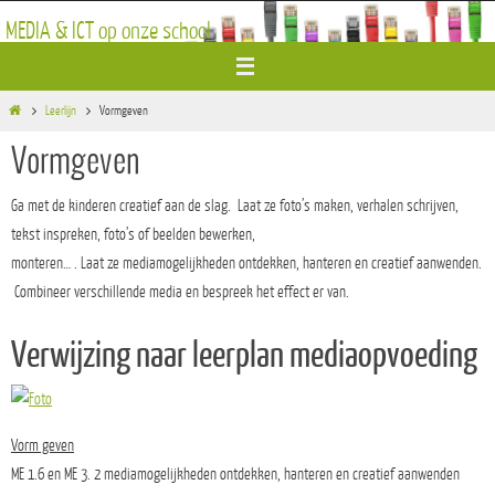
Ga
MEDIA & ICT op onze school
naar
de
inhoud
Home
Leerlijn
Vormgeven
Vormgeven
Ga met de kinderen creatief aan de slag. Laat ze foto’s maken, verhalen schrijven,
tekst inspreken, foto’s of beelden bewerken,
monteren… . Laat ze mediamogelijkheden ontdekken, hanteren en creatief aanwenden.
Combineer verschillende media en bespreek het effect er van.
Verwijzing naar leerplan mediaopvoeding
Vorm geven
ME 1.6 en ME 3. 2 mediamogelijkheden ontdekken, hanteren en creatief aanwenden