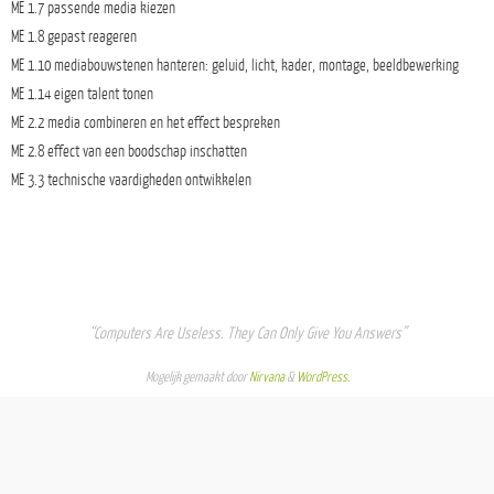
ME 1.7 passende media kiezen
ME 1.8 gepast reageren
ME 1.10 mediabouwstenen hanteren: geluid, licht, kader, montage, beeldbewerking
ME 1.14 eigen talent tonen
ME 2.2 media combineren en het effect bespreken
ME 2.8 effect van een boodschap inschatten
ME 3.3 technische vaardigheden ontwikkelen
“Computers Are Useless. They Can Only Give You Answers”
Mogelijk gemaakt door
Nirvana
&
WordPress.