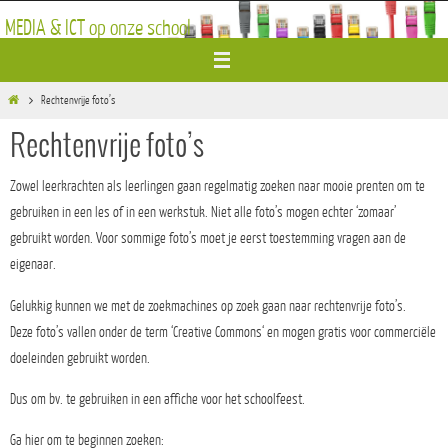
Ga
MEDIA & ICT op onze school
naar
de
inhoud
Home
Rechtenvrije foto’s
Rechtenvrije foto’s
Zowel leerkrachten als leerlingen gaan regelmatig zoeken naar mooie prenten om te
gebruiken in een les of in een werkstuk. Niet alle foto’s mogen echter ‘zomaar’
gebruikt worden. Voor sommige foto’s moet je eerst toestemming vragen aan de
eigenaar.
Gelukkig kunnen we met de zoekmachines op zoek gaan naar rechtenvrije foto’s.
Deze foto’s vallen onder de term ‘
Creative Commons
‘ en mogen gratis voor
commerciële
doeleinden gebruikt worden.
Dus om bv. te gebruiken in een affiche voor het schoolfeest.
Ga hier om te beginnen zoeken: