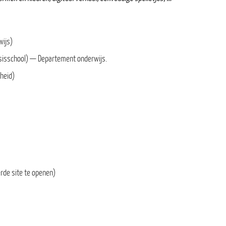
wijs)
asisschool) — Departement onderwijs.
rheid)
rde site te openen)