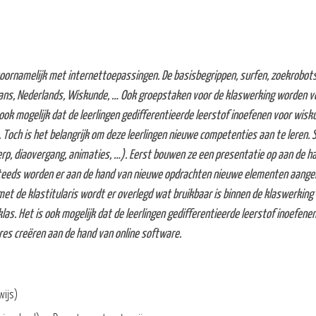
r voornamelijk met internettoepassingen. De basisbegrippen, surfen, zoekrobo
ans, Nederlands, Wiskunde, … Ook groepstaken voor de klaswerking worden voo
ook mogelijk dat de leerlingen gedifferentieerde leerstof inoefenen voor wisk
 Toch is het belangrijk om deze leerlingen nieuwe competenties aan te leren.
rp, diaovergang, animaties, …). Eerst bouwen ze een presentatie op aan de han
 Steeds worden er aan de hand van nieuwe opdrachten nieuwe elementen aange
t de klastitularis wordt er overlegd wat bruikbaar is binnen de klaswerking 
las. Het is ook mogelijk dat de leerlingen gedifferentieerde leerstof inoefene
ures creëren aan de hand van online software.
wijs)