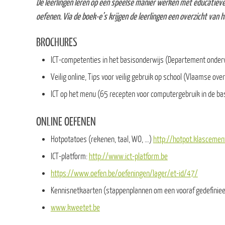
De leerlingen leren op een speelse manier werken met educatieve
oefenen. Via de boek-e’s krijgen de leerlingen een overzicht van 
BROCHURES
ICT-competenties in het basisonderwijs (Departement onder
Veilig online, Tips voor veilig gebruik op school (Vlaamse ove
ICT op het menu (65 recepten voor computergebruik in de b
ONLINE OEFENEN
Hotpotatoes (rekenen, taal, WO, …)
http://hotpot.klascemen
ICT-platform:
http://www.ict-platform.be
https://www.oefen.be/oefeningen/lager/et-id/47/
Kennisnetkaarten (stappenplannen om een vooraf gedefiniee
www.kweetet.be