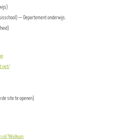
wijs)
asisschool) — Departement onderwijs.
rheid)
be
t.net/
rde site te openen)
wn.nl/?Welkom