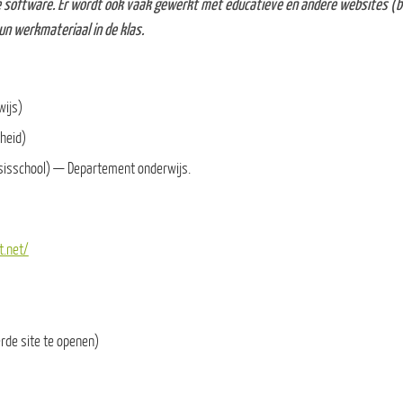
 software. Er wordt ook vaak gewerkt met educatieve en andere websites (bv.
hun werkmateriaal in de klas.
wijs)
rheid)
asisschool) — Departement onderwijs.
t.net/
rde site te openen)