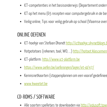
ICT-competenties in het basisonderwijs (Departement onder
ICT op het menu (65 recepten voor computergebruik in de b
Veilig online, Tips voor veilig gebruik op school (Vlaamse ove
ONLINE OEFENEN
ICT-hoekje van Stefaan Dhondt
http://icthoekje.skynetblogs.
Hotpotatoes (rekenen, taal, WO, …)
http://hotpot.klascemen
ICT-platform:
http://www.ict-platform.be
https://www.oefen.be/oefeningen/lager/et-id/47/
Kennisnetkaarten (stappenplannen om een vooraf gedefiniee
www.kweetet.be
CD-ROMS / SOFTWARE
Alle soorten spelletjes te downloaden via
http://edusoft.to