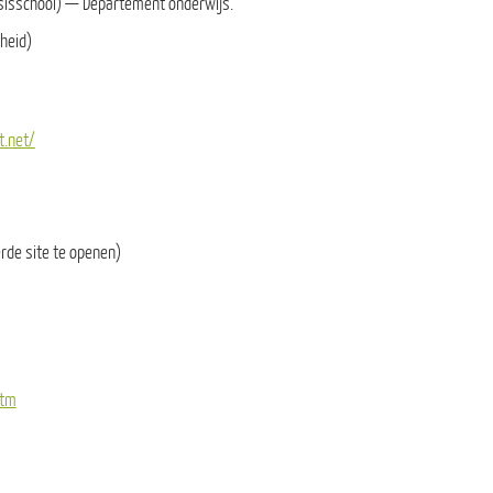
asisschool) — Departement onderwijs.
rheid)
t.net/
rde site te openen)
htm