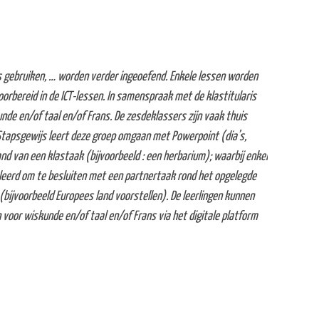
ts gebruiken, … worden verder ingeoefend. Enkele lessen worden
rbereid in de ICT-lessen. In samenspraak met de klastitularis
unde en/of taal en/of Frans. De zesdeklassers zijn vaak thuis
 Stapsgewijs leert deze groep omgaan met Powerpoint (dia’s,
d van een klastaak (bijvoorbeeld : een herbarium); waarbij enkel
leerd om te besluiten met een partnertaak rond het opgelegde
(bijvoorbeeld Europees land voorstellen). De leerlingen kunnen
n voor wiskunde en/of taal en/of Frans via het digitale platform