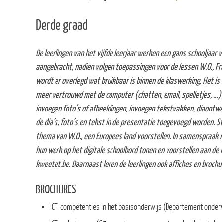
Derde graad
De leerlingen van het vijfde leerjaar werken een gans schooljaa
aangebracht, nadien volgen toepassingen voor de lessen W.O., Fr
wordt er overlegd wat bruikbaar is binnen de klaswerking. Het is 
meer vertrouwd met de computer (chatten, email, spelletjes, …).
invoegen foto’s of afbeeldingen, invoegen tekstvakken, diaontwe
de dia’s, foto’s en tekst in de presentatie toegevoegd worden.
thema van W.O., een Europees land voorstellen. In samenspraak me
hun werk op het digitale schoolbord tonen en voorstellen aan de k
kweetet.be. Daarnaast leren de leerlingen ook affiches en broch
BROCHURES
ICT-competenties in het basisonderwijs (Departement onder