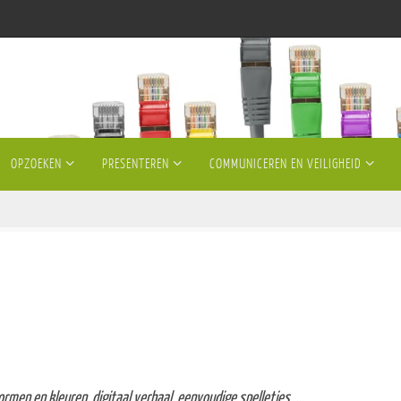
OPZOEKEN
PRESENTEREN
COMMUNICEREN EN VEILIGHEID
men en kleuren, digitaal verhaal, eenvoudige spelletjes, …