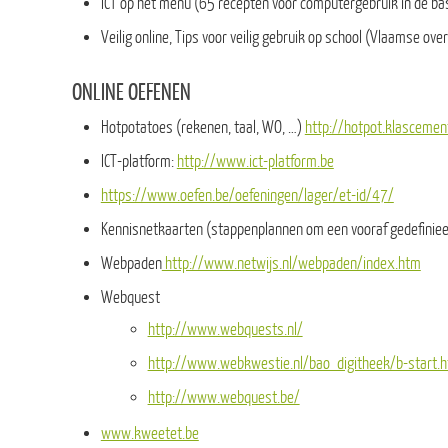
ICT op het menu (65 recepten voor computergebruik in de b
Veilig online, Tips voor veilig gebruik op school (Vlaamse ove
ONLINE OEFENEN
Hotpotatoes (rekenen, taal, WO, …)
http://hotpot.klascemen
ICT-platform:
http://www.ict-platform.be
https://www.oefen.be/oefeningen/lager/et-id/47/
Kennisnetkaarten (stappenplannen om een vooraf gedefiniee
Webpaden
http://www.netwijs.nl/webpaden/index.htm
Webquest
http://www.webquests.nl/
http://www.webkwestie.nl/bao_digitheek/b-start.
http://www.webquest.be/
www.kweetet.be