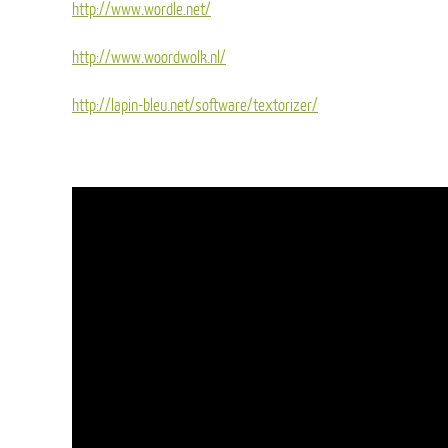
http://www.wordle.net/
http://www.woordwolk.nl/
http://lapin-bleu.net/software/textorizer/