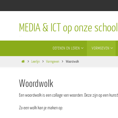
Ga
naar
de
MEDIA & ICT op onze school
inhoud
Ga
OEFENEN EN LEREN
VORMGEVEN
naar
de
Home
inhoud
Leerlijn
Vormgeven
Woordwolk
Woordwolk
Een woordwolk is een collage van woorden. Deze zijn op een kunst
Zo een wolk kan je maken op: