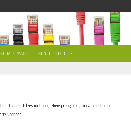
MEDIA FORMATS
MIJN LEERLIJN ICT
 de methodes: ik lees met hup, rekensprong plus, tuin van heden en
r de kinderen.