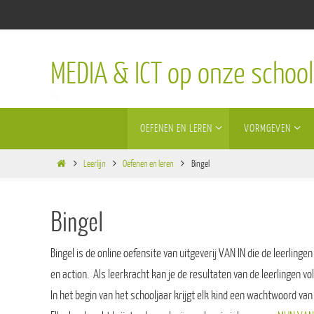
Ga
naar
de
MEDIA & ICT op onze school
inhoud
Ga
OEFENEN EN LEREN
VORMGEVEN
naar
de
Home
inhoud
Leerlijn
Oefenen en leren
Bingel
Bingel
Bingel is de online oefensite van uitgeverij VAN IN die de leerli
en action. Als leerkracht kan je de resultaten van de leerlingen v
In het begin van het schooljaar krijgt elk kind een wachtwoord van