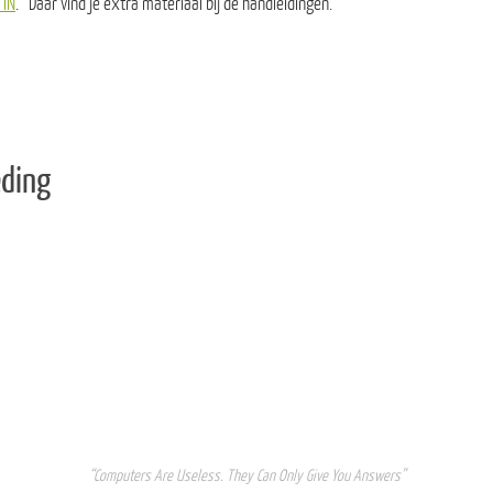
 IN
. Daar vind je extra materiaal bij de handleidingen.
eding
“Computers Are Useless. They Can Only Give You Answers”