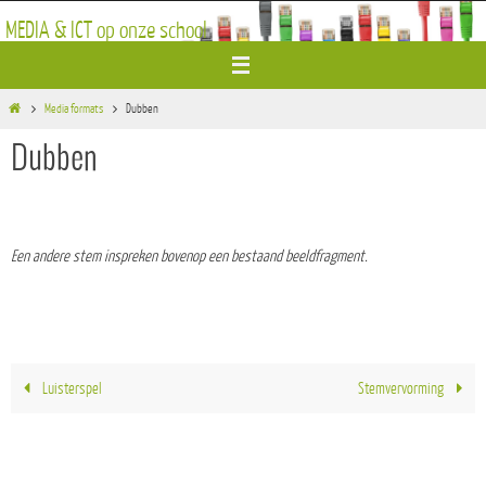
Ga
MEDIA & ICT op onze school
naar
de
inhoud
Home
Media formats
Dubben
Dubben
Een andere stem inspreken bovenop een bestaand beeldfragment.
Luisterspel
Stemvervorming