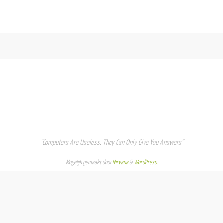
“Computers Are Useless. They Can Only Give You Answers”
Mogelijk gemaakt door
Nirvana
&
WordPress.