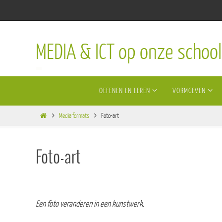
Ga
naar
de
MEDIA & ICT op onze school
inhoud
Ga
OEFENEN EN LEREN
VORMGEVEN
naar
de
Home
inhoud
Media formats
Foto-art
Foto-art
Een foto veranderen in een kunstwerk.