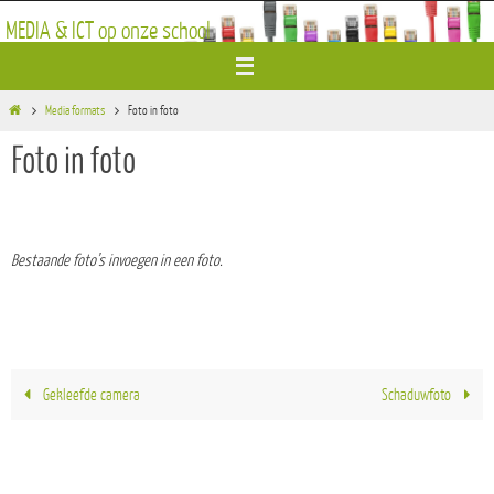
Ga
MEDIA & ICT op onze school
naar
de
inhoud
Home
Media formats
Foto in foto
Foto in foto
Bestaande foto’s invoegen in een foto.
Gekleefde camera
Schaduwfoto