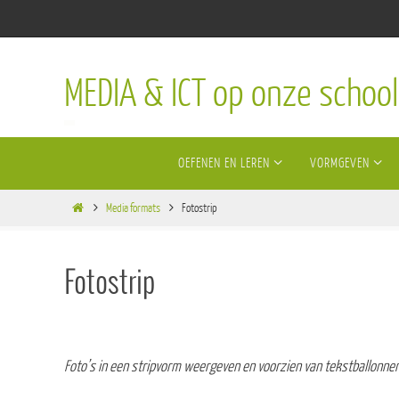
Ga
naar
de
MEDIA & ICT op onze school
inhoud
Ga
OEFENEN EN LEREN
VORMGEVEN
naar
de
Home
inhoud
Media formats
Fotostrip
Fotostrip
Foto’s in een stripvorm weergeven en voorzien van tekstballonnen