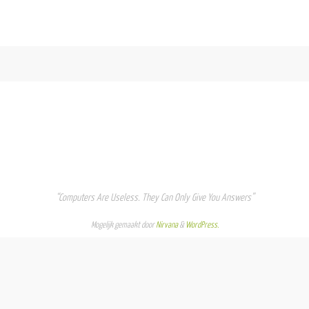
“Computers Are Useless. They Can Only Give You Answers”
Mogelijk gemaakt door
Nirvana
&
WordPress.