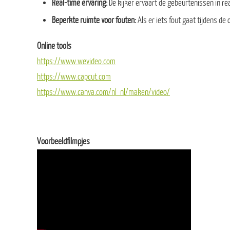
Real-time ervaring:
De kijker ervaart de gebeurtenissen in re
Beperkte ruimte voor fouten:
Als er iets fout gaat tijdens 
Online tools
https://www.wevideo.com
https://www.capcut.com
https://www.canva.com/nl_nl/maken/video/
Voorbeeldfilmpjes