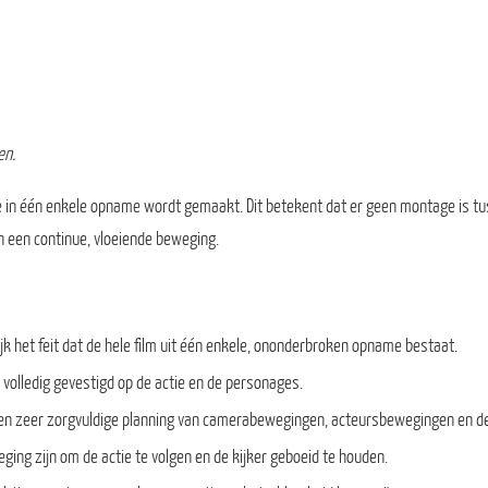
en.
ie in één enkele opname wordt gemaakt. Dit betekent dat er geen montage is tu
in een continue, vloeiende beweging.
k het feit dat de hele film uit één enkele, ononderbroken opname bestaat.
olledig gevestigd op de actie en de personages.
en zeer zorgvuldige planning van camerabewegingen, acteursbewegingen en de
ing zijn om de actie te volgen en de kijker geboeid te houden.