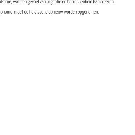
al-time, wat een gevoel van urgentie en betrokkenheid kan creëren.
de opname, moet de hele scène opnieuw worden opgenomen.