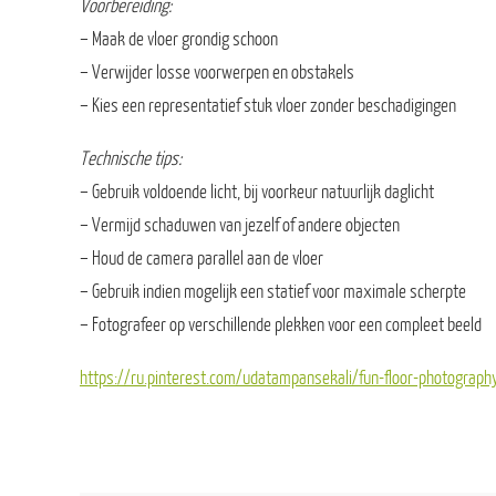
Voorbereiding:
– Maak de vloer grondig schoon
– Verwijder losse voorwerpen en obstakels
– Kies een representatief stuk vloer zonder beschadigingen
Technische tips:
– Gebruik voldoende licht, bij voorkeur natuurlijk daglicht
– Vermijd schaduwen van jezelf of andere objecten
– Houd de camera parallel aan de vloer
– Gebruik indien mogelijk een statief voor maximale scherpte
– Fotografeer op verschillende plekken voor een compleet beeld
https://ru.pinterest.com/udatampansekali/fun-floor-photograph