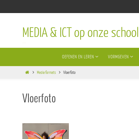
Ga
naar
de
MEDIA & ICT op onze school
inhoud
Ga
OEFENEN EN LEREN
VORMGEVEN
naar
de
Home
inhoud
Media formats
Vloerfoto
Vloerfoto