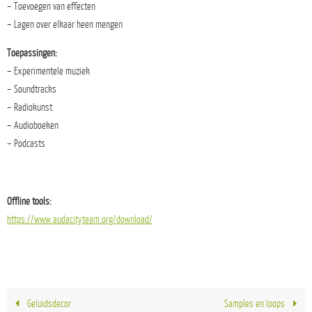
– Toevoegen van effecten
– Lagen over elkaar heen mengen
Toepassingen:
– Experimentele muziek
– Soundtracks
– Radiokunst
– Audioboeken
– Podcasts
Offline tools:
https://www.audacityteam.org/download/
Geluidsdecor
Samples en loops