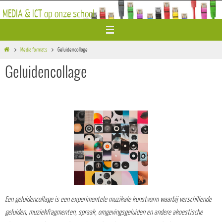
Ga
MEDIA & ICT op onze school
naar
de
inhoud
Home
Media formats
Geluidencollage
Geluidencollage
Een geluidencollage is een experimentele muzikale kunstvorm waarbij verschillende
geluiden, muziekfragmenten, spraak, omgevingsgeluiden en andere akoestische