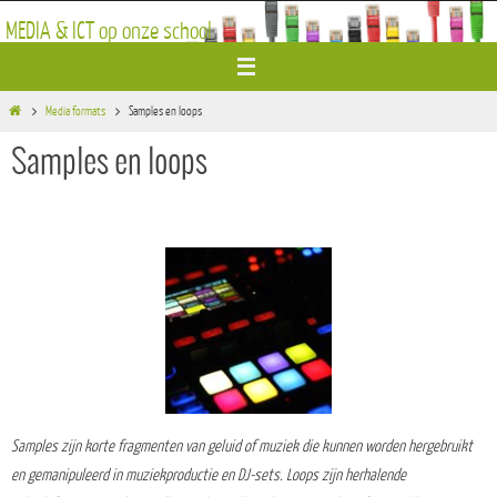
Ga
MEDIA & ICT op onze school
naar
de
inhoud
Home
Media formats
Samples en loops
Samples en loops
Samples zijn korte fragmenten van geluid of muziek die kunnen worden hergebruikt
en gemanipuleerd in muziekproductie en DJ-sets. Loops zijn herhalende